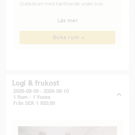
Dubbelrum med hänförande utsikt över
Gripsholms slott och mälaren. Rummen
erbjuder klassisk charm med modern
Läs mer
komfort.
Boka rum
Logi & frukost
2026-08-09 - 2026-08-10
1 Rum -
1
Vuxen
Från SEK 1 920,00