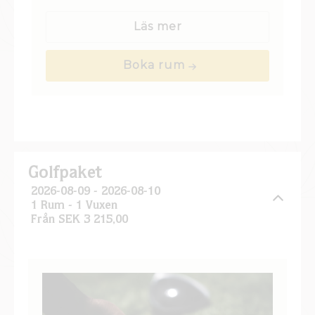
Dubbelrum med hänförande utsikt över
Gripsholms slott och mälaren. Rummen
erbjuder klassisk charm med modern
Läs mer
komfort.
Boka rum
Golfpaket
2026-08-09 - 2026-08-10
1 Rum -
1
Vuxen
Från SEK 3 215,00