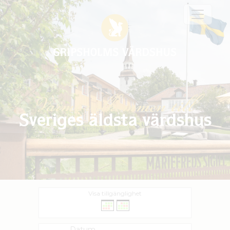
Varmt välkommen till
Sveriges äldsta värdshus
Visa tillgänglighet
Datum