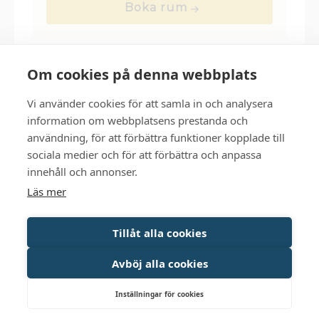
Gripsholms slott och mälaren. Rummen
erbjuder klassisk charm med modern
Läs mer
komfort.
Boka rum
Om cookies på denna webbplats
Vi använder cookies för att samla in och analysera
information om webbplatsens prestanda och
användning, för att förbättra funktioner kopplade till
sociala medier och för att förbättra och anpassa
innehåll och annonser.
Läs mer
Tillåt alla cookies
Avböj alla cookies
Inställningar för cookies