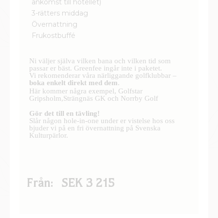
Detta ingår:
After Golf (1 öl/1 glas vin och snacks vid
ankomst till hotellet)
3-rätters middag
Övernattning
Frukostbuffé
Ni väljer själva vilken bana och vilken tid som 
passar er bäst. Greenfee ingår inte i paketet. 

Vi rekomenderar våra närliggande golfklubbar –
boka enkelt direkt med dem
.
Här kommer några exempel, Golfstar 
Gripsholm,
Strängnäs GK och 
Norrby Golf 
Gör det till en tävling! 
Slår någon hole-in-one under er vistelse hos oss 
bjuder vi på en fri övernattning på Svenska 
Kulturpärlor. 