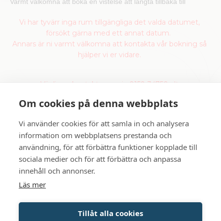
Varmt välkomna att boka en vistelse att längta tillbaka till
Vi har tyvärr inga rum tillgängliga det valda datumet,
försökt gärna med ett annat datum.
Annars är ni varmt välkomna att kontakta vår bokning så
hjälper vi er vidare.
Vänligen kontakta oss via 0159-34750 alt
info@gripsholmsvardshus.se
för mer information
Om cookies på denna webbplats
Vi använder cookies för att samla in och analysera
information om webbplatsens prestanda och
användning, för att förbättra funktioner kopplade till
sociala medier och för att förbättra och anpassa
innehåll och annonser.
Läs mer
Tillåt alla cookies