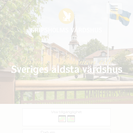
Varmt välkommen till
Sveriges äldsta värdshus
Visa tillgänglighet
Datum