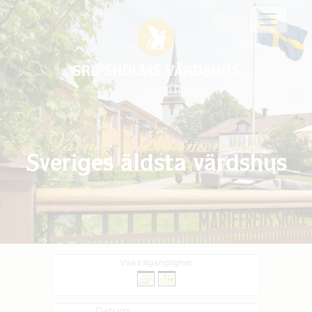
Varmt välkommen till
Sveriges äldsta värdshus
Visa tillgänglighet
Datum