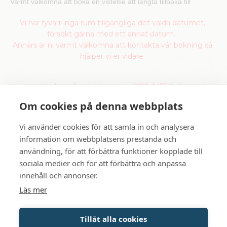
Varmt välkomna att boka en vistelse att längta tillbaka till
Vi har tyvärr inga rum tillgängliga det valda datumet,
försökt gärna med ett annat datum.
Annars är ni varmt välkomna att kontakta vår bokning så
hjälper vi er vidare.
Vänligen kontakta oss via 0159-34750 alt
info@gripsholmsvardshus.se
för mer information
Om cookies på denna webbplats
Vi använder cookies för att samla in och analysera
information om webbplatsens prestanda och
användning, för att förbättra funktioner kopplade till
sociala medier och för att förbättra och anpassa
innehåll och annonser.
Läs mer
Tillåt alla cookies