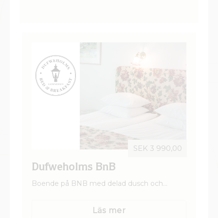
SEK 3 990,00
Dufweholms BnB
Boende på BNB med delad dusch och
toalett. Vårt BNB ligger 200 m från
Herrgården. I huset finns det totalt 5 st rum
Läs mer
som delar på 2 gemensamma badrum samt