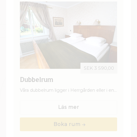
SEK 3 590,00
Dubbelrum
Våra dubbelrum ligger i Herrgården eller i en
av våra fina gårdsbyggnader. Alla rum är
personligt inredda och varierar i storlek och
Läs mer
stil.
Boka rum