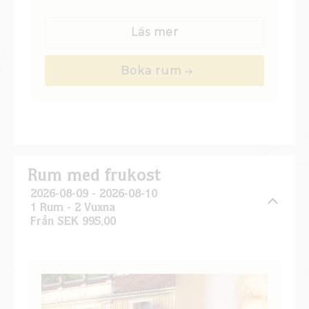
eller någon av våra gårdsbyggnader. De är
personligt inredda och har både salong och
Läs mer
sovrum. Badrummet har badkar eller
bubbelbadkar.
Boka rum
Rum med frukost
2026-08-09 - 2026-08-10
1 Rum -
2
Vuxna
Från SEK 995,00