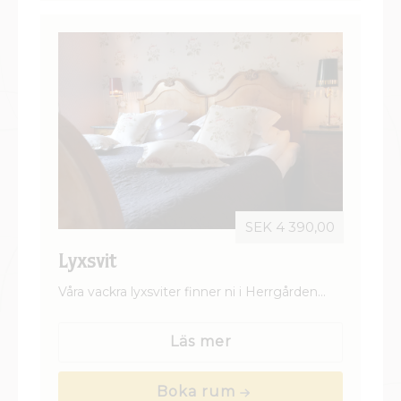
SEK 4 390,00
Lyxsvit
Våra vackra lyxsviter finner ni i Herrgården
eller någon av våra gårdsbyggnader. De är
personligt inredda och har både salong och
Läs mer
sovrum. Badrummet har badkar eller
bubbelbadkar.
Boka rum