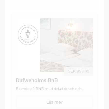
SEK 995,00
Dufweholms BnB
Boende på BNB med delad dusch och
toalett. Vårt BNB ligger 200 m från
Herrgården. I huset finns det totalt 5 st rum
Läs mer
som delar på 2 gemensamma badrum samt
ett kök.
Boka rum