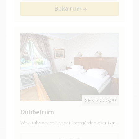
SEK 2 000,00
Dubbelrum
Våra dubbelrum ligger i Herrgården eller i en
av våra fina gårdsbyggnader. Alla rum är
personligt inredda och varierar i storlek och
Läs mer
stil.
Boka rum