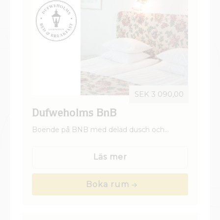
SEK 3 090,00
Dufweholms BnB
Boende på BNB med delad dusch och
toalett. Vårt BNB ligger 200 m från
Herrgården. I huset finns det totalt 5 st rum
Läs mer
som delar på 2 gemensamma badrum samt
ett kök.
Boka rum