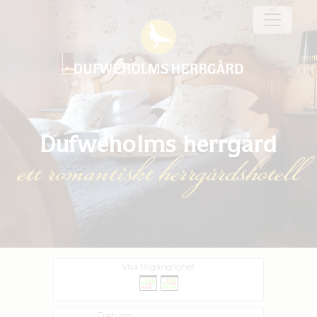
Dufweholms herrgård
ett romantiskt herrgårdshotell
Visa tillgänglighet
Datum