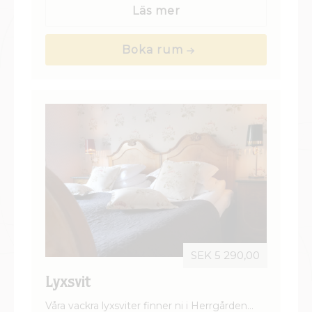
personligt inredda och varierar i storlek och
Läs mer
stil.
Boka rum
SEK 5 290,00
Lyxsvit
Våra vackra lyxsviter finner ni i Herrgården