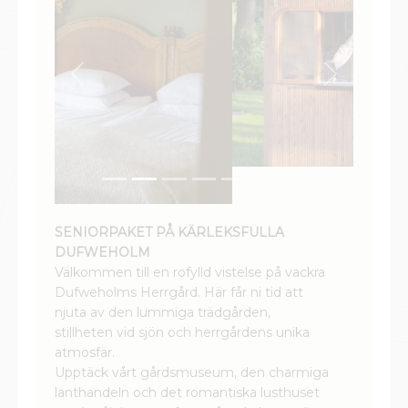
Previous
Next
SENIORPAKET PÅ KÄRLEKSFULLA
DUFWEHOLM
Välkommen till en rofylld vistelse på vackra
Dufweholms Herrgård. Här får ni tid att
njuta av den lummiga trädgården,
stillheten vid sjön och herrgårdens unika
atmosfär.
Upptäck vårt gårdsmuseum, den charmiga
lanthandeln och det romantiska lusthuset
med målningar av framstående konstnärer.
En vistelse fylld av lugn, njutning och
återhämtning i en kärleksfull miljö.