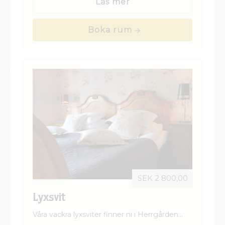
SEK 2 800,00
Lyxsvit
Våra vackra lyxsviter finner ni i Herrgården
eller någon av våra gårdsbyggnader. De är
personligt inredda och har både salong och
Läs mer
sovrum. Badrummet har badkar eller